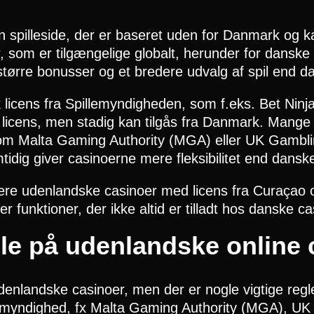
n spilleside, der er baseret uden for Danmark og ka
som er tilgængelige globalt, herunder for danske
k større bonusser og et bredere udvalg af spil end 
k licens fra Spillemyndigheden, som f.eks. Bet Ninj
licens, men stadig kan tilgås fra Danmark. Mange a
som Malta Gaming Authority (MGA) eller UK Gamb
tidig giver casinoerne mere fleksibilitet end dansk
ere udenlandske casinoer med licens fra Curaçao 
 funktioner, der ikke altid er tilladt hos danske ca
pille på udenlandske online
udenlandske casinoer, men der er nogle vigtige regl
dt myndighed, fx Malta Gaming Authority (MGA), 