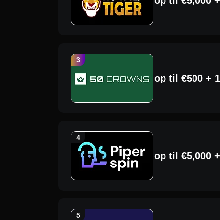
op til €5,000 
op til €500 + 
op til €5,000 