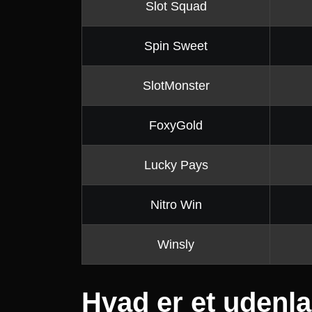
Slot Squad
Spin Sweet
SlotMonster
FoxyGold
Lucky Pays
Nitro Win
Winsly
Hvad er et udenl