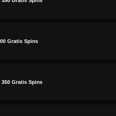
+ 350 Gratis Spins
100 Gratis Spins
+ 350 Gratis Spins