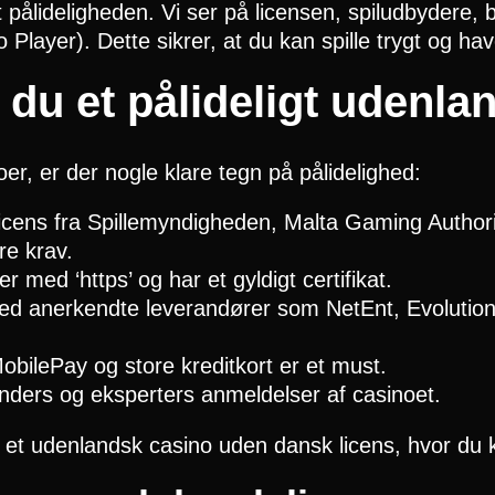
t pålideligheden. Vi ser på licensen, spiludbydere,
layer). Dette sikrer, at du kan spille trygt og ha
du et pålideligt udenla
er, er der nogle klare tegn på pålidelighed:
licens fra Spillemyndigheden, Malta Gaming Author
re krav.
med ‘https’ og har et gyldigt certifikat.
d anerkendte leverandører som NetEnt, Evolution
obilePay og store kreditkort er et must.
nders og eksperters anmeldelser af casinoet.
 et udenlandsk casino uden dansk licens, hvor du ka