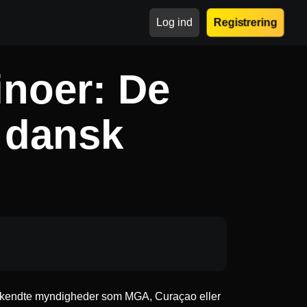
Log ind
Registrering
inoer: De
 dansk
anerkendte myndigheder som MGA, Curaçao eller