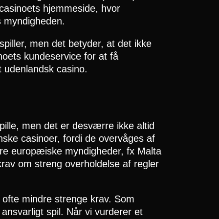
f casinoets hjemmeside, hvor
os myndigheden.
piller, men det betyder, at det ikke
noets kundeservice for at få
et udenlandsk casino.
pille, men det er desværre ikke altid
nske casinoer, fordi de overvåges af
dre europæiske myndigheder, fx Malta
rav om streng overholdelse af regler
r ofte mindre strenge krav. Som
ansvarligt spil. Når vi vurderer et