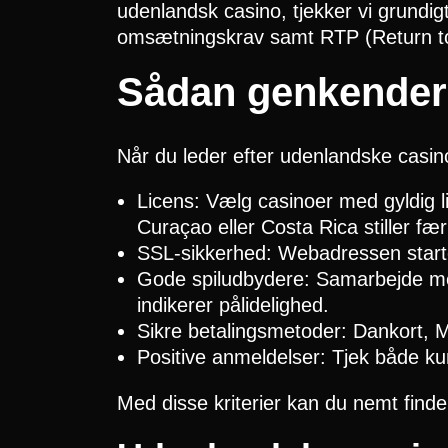
udenlandsk casino, tjekker vi grundig
omsætningskrav samt RTP (Return to P
Sådan genkender 
Når du leder efter udenlandske casino
Licens: Vælg casinoer med gyldig 
Curaçao eller Costa Rica stiller fær
SSL-sikkerhed: Webadressen starter 
Gode spiludbydere: Samarbejde me
indikerer pålidelighed.
Sikre betalingsmetoder: Dankort, M
Positive anmeldelser: Tjek både ku
Med disse kriterier kan du nemt finde