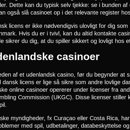
er. Dette kan du typisk selv tjekke: se i bunden a
an også slå casinoet op i det relevante register h
k licens er ikke nødvendigvis ulovligt for dig som s
ark. Hvis du er i tvivl, kan du altid kontakte casi
ikrer du dig, at du spiller sikkert og lovligt hos 
denlandske casinoer
heden af et udenlandsk casino, før du begynder at s
dansk licens er lige så sikre som andre lovlige da
e online casinoer opererer under licenser fra an
bling Commission (UKGC). Disse licenser stiller k
il.
ske myndigheder, fx Curaçao eller Costa Rica, ha
problemer med spil, udbetalinger, databeskyttelse og 