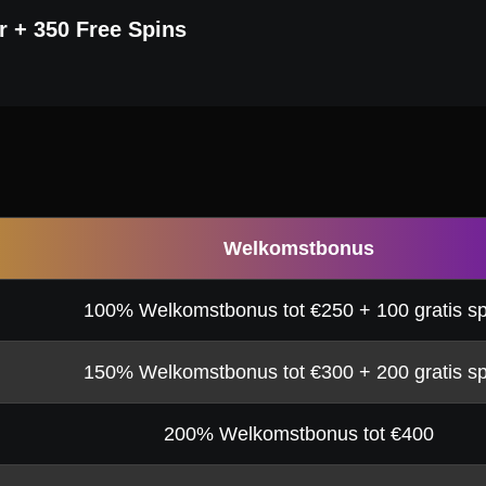
kr + 350 Free Spins
Welkomstbonus
100% Welkomstbonus tot €250 + 100 gratis sp
150% Welkomstbonus tot €300 + 200 gratis sp
200% Welkomstbonus tot €400