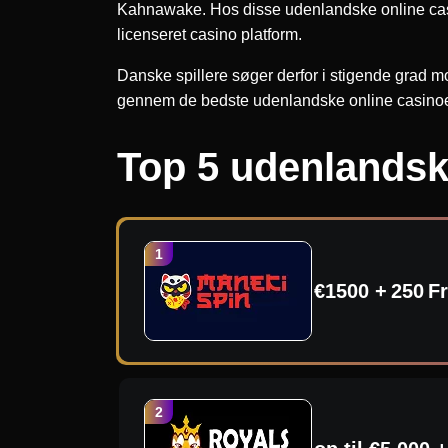
Kahnawake. Hos disse udenlandske online casin
licenseret casino platform.
Danske spillere søger derfor i stigende grad mod
gennem de bedste udenlandske online casinoer, 
Top 5 udenlandsk
€1500 + 250 F