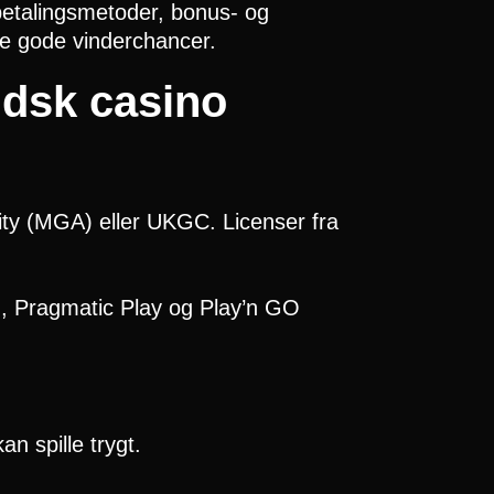
 betalingsmetoder, bonus- og
ve gode vinderchancer.
ndsk casino
ity (MGA) eller UKGC. Licenser fra
, Pragmatic Play og Play’n GO
n spille trygt.